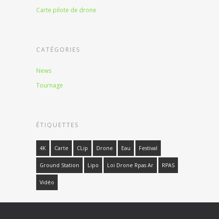
Carte pilote de drone
CATÉGORIES
News
Tournage
ÉTIQUETTES
4K
Carte
CLip
Drone
Eau
Festival
Ground Station
Lipo
Loi Drone Rpas Ar
RPAS
Vidéo