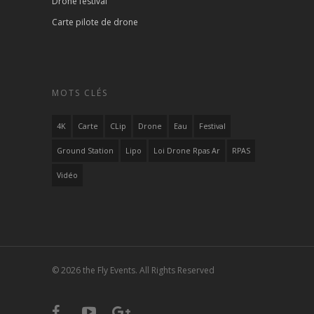
Drone festival
Carte pilote de drone
MOTS CLÉS
4K
Carte
CLip
Drone
Eau
Festival
Ground Station
Lipo
Loi Drone Rpas Ar
RPAS
Vidéo
© 2026 the Fly Events. All Rights Reserved