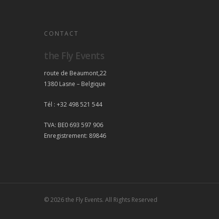
CONTACT
the Fly Events
route de Beaumont,22
1380 Lasne – Belgique
Tél : +32 498 521 544
TVA: BE0 693 597 906
Enregistrement: 89846
© 2026 the Fly Events. All Rights Reserved