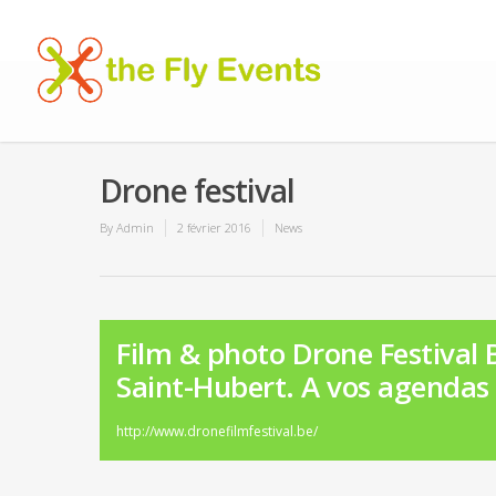
Drone festival
By
Admin
2 février 2016
News
Film & photo Drone Festival 
Saint-Hubert. A vos agendas
http://www.dronefilmfestival.be/