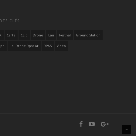
OTS CLÉS
K
Carte
CLip
Drone
Eau
Festival
Ground Station
ipo
Loi Drone Rpas Ar
RPAS
Vidéo