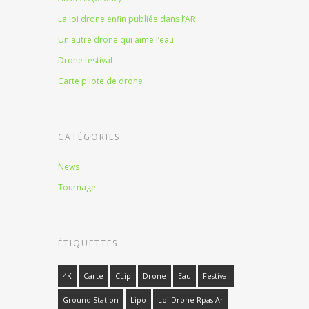
La loi drone enfin publiée dans l’AR
Un autre drone qui aime l’eau
Drone festival
Carte pilote de drone
CATÉGORIES
News
Tournage
ÉTIQUETTES
4K
Carte
CLip
Drone
Eau
Festival
Ground Station
Lipo
Loi Drone Rpas Ar