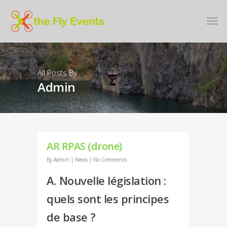
All Posts By
Admin
AR RPAS (drone)
By
Admin
|
News
|
No Comments
A. Nouvelle législation :
quels sont les principes
de base ?