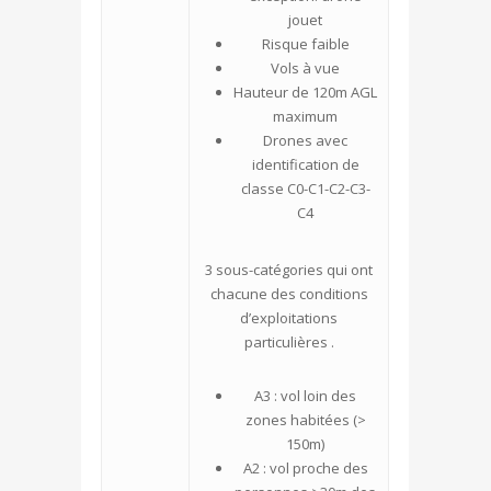
jouet
Risque faible
Vols à vue
Hauteur de 120m AGL
maximum
Drones avec
identification de
classe C0-C1-C2-C3-
C4
3 sous-catégories qui ont
chacune des conditions
d’exploitations
particulières .
A3 : vol loin des
zones habitées (>
150m)
A2 : vol proche des