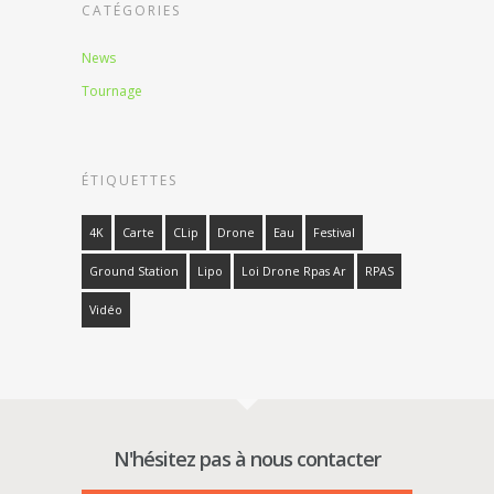
CATÉGORIES
News
Tournage
ÉTIQUETTES
4K
Carte
CLip
Drone
Eau
Festival
Ground Station
Lipo
Loi Drone Rpas Ar
RPAS
Vidéo
N'hésitez pas à nous contacter